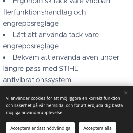
Ergonomisk tack vare vridbart
flerfunktionshandtag och
engreppsreglage
Lätt att använda tack vare
engreppsreglage
Bekväm att använda även under
längre pass med STIHL
antivibrationssystem
Denna produkt eller motsvarande
Vi använder cookies för att möjliggöra en korrekt funktion
kommer att levereras.
och säkerhet på vår hemsida, och för att erbjuda dig bästa
möjliga användarupplevelse.
Acceptera endast nödvändiga
Acceptera alla
Cookies