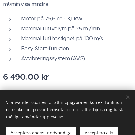
m³/min.visa mindre
Motor på 75,6 cc - 3,1 kW
Maximal luftvolym på 25 m³/min
Maximal lufthastighet på 100 m/s
Easy Start-funktion
Avvibreringssystem (AVS)
6 490,00
kr
Vi använder cookies för att möjliggöra en korrekt funktion
Cookies
och säkerhet på vår hemsida, och för att erbjuda dig bästa
möjliga användarupplevelse.
Tillfälligt slut
Acceptera endast nödvändiga
Acceptera alla