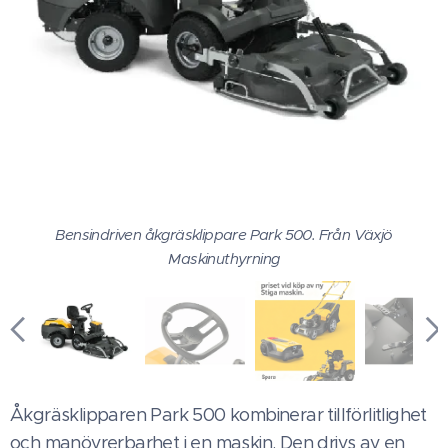
Bensindriven åkgräsklippare Park 500. Från Växjö
Maskinuthyrning
Åkgräsklipparen Park 500 kombinerar tillförlitlighet
och manövrerbarhet i en maskin. Den drivs av en