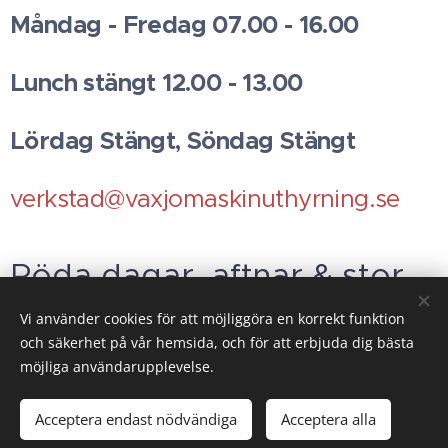
Måndag - Fredag 07.00 - 16.00
Lunch stängt 12.00 - 13.00
Lördag Stängt, Söndag Stängt
verkstad@vaxjomaskinuthyrning.se
Röda dagar, aftnar & stor
helger
STÄNGT
Vi använder cookies för att möjliggöra en korrekt funktion
och säkerhet på vår hemsida, och för att erbjuda dig bästa
möjliga användarupplevelse.
Acceptera endast nödvändiga
Acceptera alla
Cookies